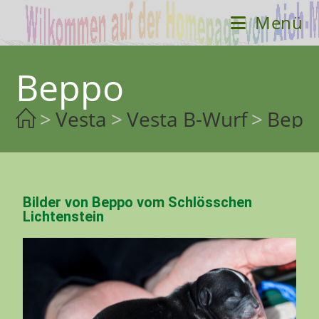
Menü
Beppo
>
Vesta
>
Vesta B-Wurf
>
Bepp
Bilder von Beppo vom Schlösschen
Lichtenstein