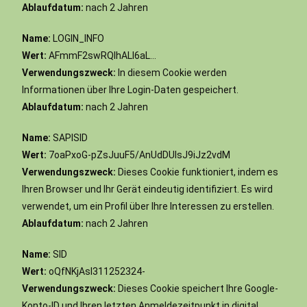
Ablaufdatum:
nach 2 Jahren
Name:
LOGIN_INFO
Wert:
AFmmF2swRQIhALl6aL…
Verwendungszweck:
In diesem Cookie werden
Informationen über Ihre Login-Daten gespeichert.
Ablaufdatum:
nach 2 Jahren
Name:
SAPISID
Wert:
7oaPxoG-pZsJuuF5/AnUdDUIsJ9iJz2vdM
Verwendungszweck:
Dieses Cookie funktioniert, indem es
Ihren Browser und Ihr Gerät eindeutig identifiziert. Es wird
verwendet, um ein Profil über Ihre Interessen zu erstellen.
Ablaufdatum:
nach 2 Jahren
Name:
SID
Wert:
oQfNKjAsI311252324-
Verwendungszweck:
Dieses Cookie speichert Ihre Google-
Konto-ID und Ihren letzten Anmeldezeitpunkt in digital