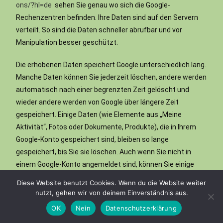
ons/?hl=de
sehen Sie genau wo sich die Google-
Rechenzentren befinden. Ihre Daten sind auf den Servern
verteilt. So sind die Daten schneller abrufbar und vor
Manipulation besser geschützt.
Die erhobenen Daten speichert Google unterschiedlich lang.
Manche Daten können Sie jederzeit löschen, andere werden
automatisch nach einer begrenzten Zeit gelöscht und
wieder andere werden von Google über längere Zeit
gespeichert. Einige Daten (wie Elemente aus „Meine
Aktivität“, Fotos oder Dokumente, Produkte), die in Ihrem
Google-Konto gespeichert sind, bleiben so lange
gespeichert, bis Sie sie löschen. Auch wenn Sie nicht in
einem Google-Konto angemeldet sind, können Sie einige
Daten, die mit Ihrem Gerät, Browser oder App verknüpft
Diese Website benutzt Cookies. Wenn du die Website weiter
sind, löschen.
nutzt, gehen wir von deinem Einverständnis aus.
OK
Nein
Datenschutzerklärung
Wie kann ich meine Daten löschen bzw. die